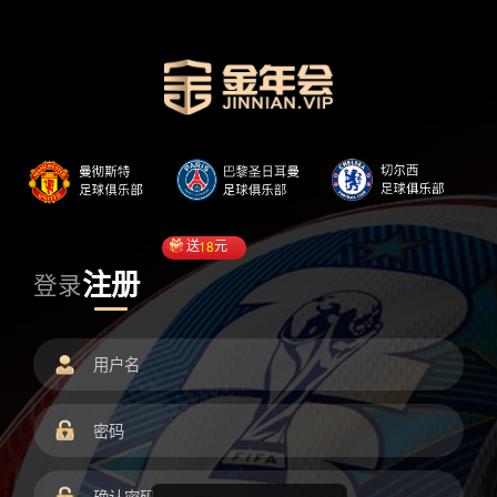
送
18
元
注册
登录